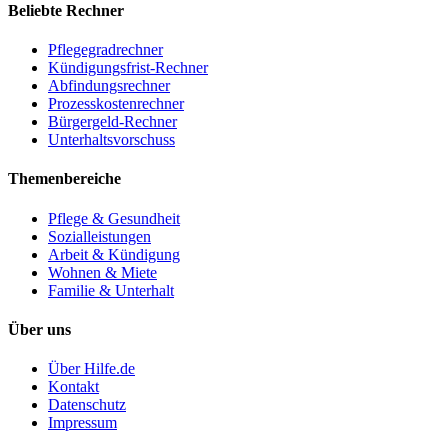
Ehewohnung und Hausrat. Jede Folgesache erhöht den
Wohnverhältnisse. Für den Versorgungsausgleich werden
Beliebte Rechner
Ratenzahlungen bis zu 48 Monate möglich.
unversorgt wäre.
Verfahrenswert und damit die Kosten. Außergerichtliche Einigungen
Renteninformationen aller Versorgungsträger angefordert – das
Pflegegradrechner
über Folgesachen können erheblich Kosten sparen.
übernimmt in der Regel das Gericht.
Kündigungsfrist-Rechner
Abfindungsrechner
Prozesskostenrechner
Bürgergeld-Rechner
Unterhaltsvorschuss
Themenbereiche
Pflege & Gesundheit
Sozialleistungen
Arbeit & Kündigung
Wohnen & Miete
Familie & Unterhalt
Über uns
Über Hilfe.de
Kontakt
Datenschutz
Impressum