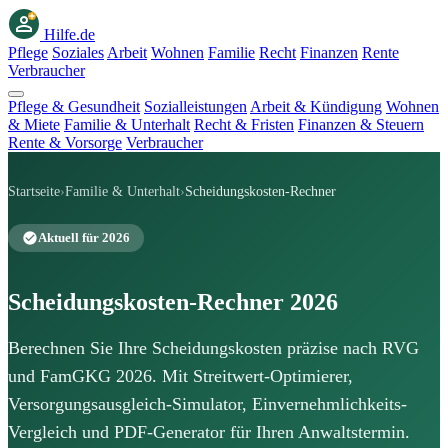
Hilfe
.de
Pflege
Soziales
Arbeit
Wohnen
Familie
Recht
Finanzen
Rente
Verbraucher
Pflege & Gesundheit
Sozialleistungen
Arbeit & Kündigung
Wohnen
& Miete
Familie & Unterhalt
Recht & Fristen
Finanzen & Steuern
Rente & Vorsorge
Verbraucher
Startseite
›
Familie & Unterhalt
›
Scheidungskosten-Rechner
Aktuell für 2026
Scheidungskosten-Rechner 2026
Berechnen Sie Ihre Scheidungskosten präzise nach RVG
und FamGKG 2026. Mit Streitwert-Optimierer,
Versorgungsausgleich-Simulator, Einvernehmlichkeits-
Vergleich und PDF-Generator für Ihren Anwaltstermin.