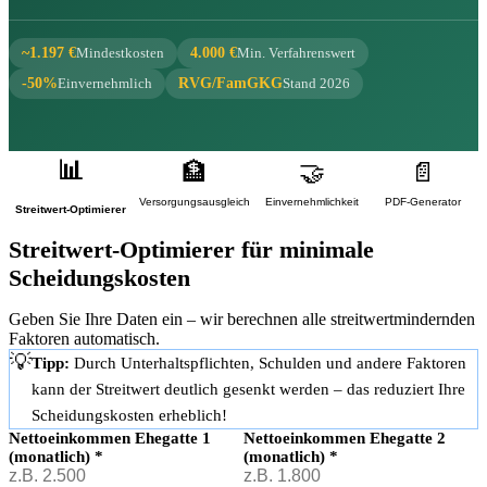
~1.197 €
Mindestkosten
4.000 €
Min. Verfahrenswert
-50%
Einvernehmlich
RVG/FamGKG
Stand 2026
📊
🏦
🤝
📄
Versorgungsausgleich
Einvernehmlichkeit
PDF-Generator
Streitwert-Optimierer
Streitwert-Optimierer für minimale
Scheidungskosten
Geben Sie Ihre Daten ein – wir berechnen alle streitwertmindernden
Faktoren automatisch.
💡
Tipp:
Durch Unterhaltspflichten, Schulden und andere Faktoren
kann der Streitwert deutlich gesenkt werden – das reduziert Ihre
Scheidungskosten erheblich!
Nettoeinkommen Ehegatte 1
Nettoeinkommen Ehegatte 2
(monatlich)
*
(monatlich)
*