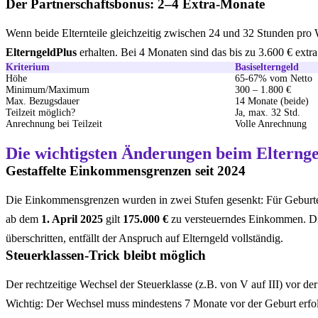
Der Partnerschaftsbonus: 2–4 Extra-Monate
Wenn beide Elternteile gleichzeitig zwischen 24 und 32 Stunden pro 
ElterngeldPlus
erhalten. Bei 4 Monaten sind das bis zu 3.600 € extra 
Kriterium
Basiselterngeld
Höhe
65-67% vom Netto
Minimum/Maximum
300 – 1.800 €
Max. Bezugsdauer
14 Monate (beide)
Teilzeit möglich?
Ja, max. 32 Std.
Anrechnung bei Teilzeit
Volle Anrechnung
Die wichtigsten Änderungen beim Elternge
Gestaffelte Einkommensgrenzen seit 2024
Die Einkommensgrenzen wurden in zwei Stufen gesenkt: Für Gebur
ab dem
1. April 2025
gilt
175.000 €
zu versteuerndes Einkommen. Dies
überschritten, entfällt der Anspruch auf Elterngeld vollständig.
Steuerklassen-Trick bleibt möglich
Der rechtzeitige Wechsel der Steuerklasse (z.B. von V auf III) vor 
Wichtig: Der Wechsel muss mindestens 7 Monate vor der Geburt erfol