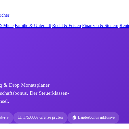
ucher
& Miete
Familie & Unterhalt
Recht & Fristen
Finanzen & Steuern
Rent
rag & Drop Monatsplaner
rschaftsbonus. Der Steuerklassen-
hsel.
📊 175.000€ Grenze prüfen
🏠 Landesbonus inklusive
ierer