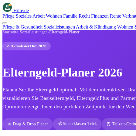
Hilfe
.de
Pflege
Soziales
Arbeit
Wohnen
Familie
Recht
Finanzen
Rente
Verbra
Pflege & Gesundheit
Sozialleistungen
Arbeit & Kündigung
Wohnen 
Startseite
›
Sozialleistungen
›
Elterngeld-Planer
✓ Aktualisiert für 2026
Elterngeld-Planer 2026
Planen Sie Ihr Elterngeld optimal: Mit dem interaktiven D
visualisieren Sie Basiselterngeld, ElterngeldPlus und Partne
Optimierer zeigt Ihnen den perfekten Zeitpunkt für den Wec
💰 Steuerklassen-Trick
📅 Drag & Drop Planer
⏰ Teilzeit-Optim