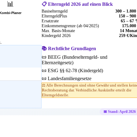
📊
📋 Elterngeld 2026 auf einen Blick
Basiselterngeld
300 – 1.800
Kombi-Planer
ElterngeldPlus
150 – 900
Ersatzrate
65 – 67
Einkommensgrenze (ab 04/2025)
175.000
Max. Basis-Monate
14 Mona
Kindergeld 2026
259 €/Ki
.
📚 Rechtliche Grundlagen
📜 BEEG (Bundeselterngeld- und
Elternzeitgesetz)
📜 EStG §§ 62-78 (Kindergeld)
📜 Landesfamiliengesetze
⚖️ Alle Berechnungen sind ohne Gewähr und stellen kein
Rechtsberatung dar. Verbindliche Auskünfte erteilt die
Elterngeldstelle.
📅 Stand: April 2026